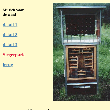
Muziek voor
de wind
detail 1
detail 2
detail 3
Siegerpark
terug